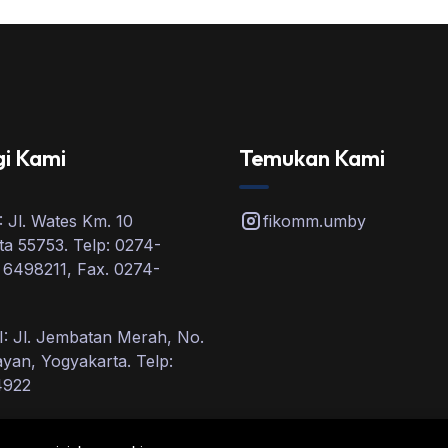
i Kami
Temukan Kami
 Jl. Wates Km. 10
fikomm.umby
a 55753. Telp: 0274-
 6498211, Fax. 0274-
: Jl. Jembatan Merah, No.
ayan, Yogyakarta. Telp:
4922
I: Jl. Ring Road Utara,