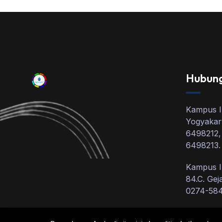
Hubung
Kampus I:
Yogyakart
6498212,
6498213.
Kampus II
84.C. Gej
0274-58
Kampus II