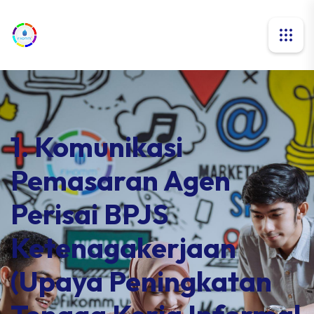
1. Komunikasi
Pemasaran Agen
Perisai BPJS
Ketenagakerjaan
(Upaya Peningkatan