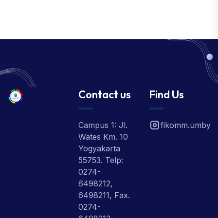
Contact us
Find Us
Campus 1: Jl.
fikomm.umby
Wates Km. 10
Yogyakarta
55753. Telp:
0274-
6498212,
6498211, Fax.
0274-